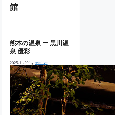
館
熊本の温泉 ー 黒川温
泉 優彩
2025-11-20
by
retedive