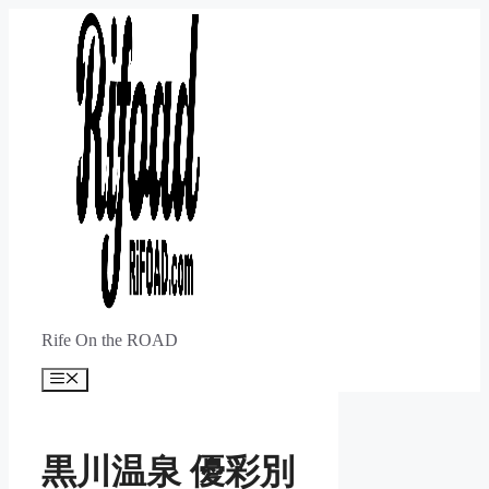
コ
ン
テ
ン
ツ
へ
ス
キ
ッ
プ
Rife On the ROAD
メ
ニ
ュ
ー
黒川温泉 優彩別