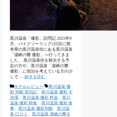
黒川温泉「優彩」訪問記 2025年9
月、バイクツーリング2日目に熊
本県の黒川温泉街にある黒川温泉
「湯峡の響 優彩」へ行ってきま
した。 黒川温泉街を観光する予
定の方や、黒川温泉「湯峡の響
優彩」に宿泊を考えている方の少
しで …
続きを読む
カ
タ
ホテルレビュー
黒川温泉 優
テ
グ
彩 別館 宿泊記
、
黒川温泉 優彩 大
ゴ
浴場
、
黒川温泉 優彩 料金
、
黒川
リ
温泉 優彩 朝食
、
黒川温泉 優彩 食
ー
事
、
黒川温泉 優彩別館
、
黒川温
泉 口コミ
、
黒川温泉 湯峡の響き